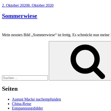
Veröffentlicht
2. Oktober 2020
8. Oktober 2020
am
Sommerwiese
Mein neustes Bild „Sommerwiese“ ist fertig. Es schmückt nun mein
Suchen
nach:
Seiten
August Macke nachempfunden
China-Reise
Entspannungsbilder