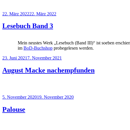
Veröffentlicht
22. März 2022
22. März 2022
am
Lesebuch Band 3
Mein neustes Werk „Lesebuch (Band III)“ ist soeben erschi
im
BoD-Buchshop
probegelesen werden.
Veröffentlicht
23. Juni 2021
7. November 2021
am
August Macke nachempfunden
Veröffentlicht
5. November 2020
19. November 2020
am
Palouse