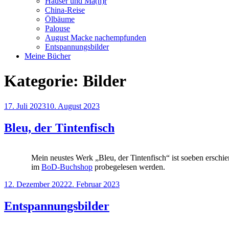
Häuser und Mä(h)r
China-Reise
Ölbäume
Palouse
August Macke nachempfunden
Entspannungsbilder
Meine Bücher
Kategorie:
Bilder
Veröffentlicht
17. Juli 2023
10. August 2023
am
Bleu, der Tintenfisch
Mein neustes Werk „Bleu, der Tintenfisch“ ist soeben ersch
im
BoD-Buchshop
probegelesen werden.
Veröffentlicht
12. Dezember 2022
2. Februar 2023
am
Entspannungsbilder