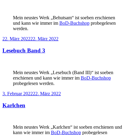
Mein neustes Werk „Behutsam“ ist soeben erschienen
und kann wie immer im
BoD-Buchshop
probegelesen
werden.
Veröffentlicht
22. März 2022
22. März 2022
am
Lesebuch Band 3
Mein neustes Werk „Lesebuch (Band III)“ ist soeben
erschienen und kann wie immer im
BoD-Buchshop
probegelesen werden.
Veröffentlicht
3. Februar 2022
22. März 2022
am
Karlchen
Mein neustes Werk „Karlchen“ ist soeben erschienen und
kann wie immer im
BoD-Buchshop
probegelesen