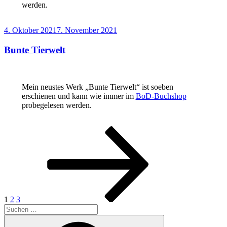
werden.
Veröffentlicht
4. Oktober 2021
7. November 2021
am
Bunte Tierwelt
Mein neustes Werk „Bunte Tierwelt“ ist soeben
erschienen und kann wie immer im
BoD-Buchshop
probegelesen werden.
Seitennummerierung
Seite
Seite
Seite
Nächste
Seite
der
Beiträge
1
2
3
Suchen
nach:
Suchen