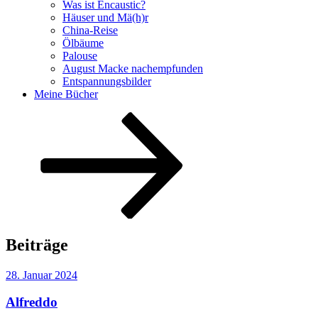
Was ist Encaustic?
Häuser und Mä(h)r
China-Reise
Ölbäume
Palouse
August Macke nachempfunden
Entspannungsbilder
Meine Bücher
Nach
unten
zum
Inhalt
scrollen
Beiträge
Veröffentlicht
28. Januar 2024
am
Alfreddo