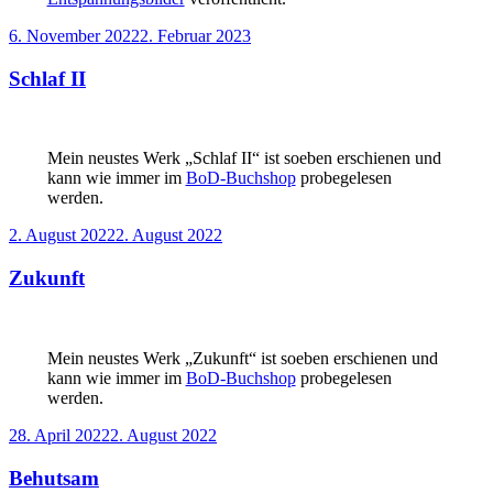
Veröffentlicht
6. November 2022
2. Februar 2023
am
Schlaf II
Mein neustes Werk „Schlaf II“ ist soeben erschienen und
kann wie immer im
BoD-Buchshop
probegelesen
werden.
Veröffentlicht
2. August 2022
2. August 2022
am
Zukunft
Mein neustes Werk „Zukunft“ ist soeben erschienen und
kann wie immer im
BoD-Buchshop
probegelesen
werden.
Veröffentlicht
28. April 2022
2. August 2022
am
Behutsam