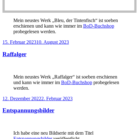
Mein neustes Werk „Bleu, der Tintenfisch“ ist soeben
erschienen und kann wie immer im
BoD-Buchshop
probegelesen werden.
Veröffentlicht
15. Februar 2023
10. August 2023
am
Raffalger
Mein neustes Werk „Raffalger“ ist soeben erschienen
und kann wie immer im
BoD-Buchshop
probegelesen
werden.
Veröffentlicht
12. Dezember 2022
2. Februar 2023
am
Entspannungsbilder
Ich habe eine neu Bildserie mit dem Titel
Entspannungsbilder
veröffentlicht.