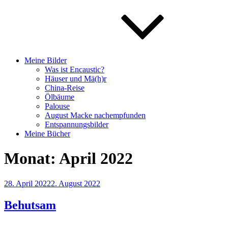
Meine Bilder
Was ist Encaustic?
Häuser und Mä(h)r
China-Reise
Ölbäume
Palouse
August Macke nachempfunden
Entspannungsbilder
Meine Bücher
Monat:
April 2022
Veröffentlicht
28. April 2022
2. August 2022
am
Behutsam